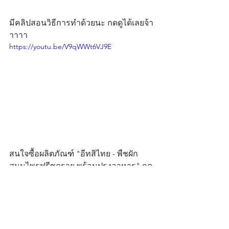
มีคลิปสอนวิธีการทำด้วยนะ กดดูได้เลยจ้า
าาาา
https://youtu.be/V9qWWt6VJ9E
สนใจซื้อผลิตภัณฑ์ "อีทสิไทย - พืชผัก
สมุนไพรฟรีซดราย พร้อมปรุงอาหาร" กด
ที่รูปภาพเพื่อติดต่อบริษัทได้โดยตรง
EATSI Thai - Freeze Dried Thai Cooking 
Spices 