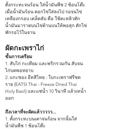
ตั้งกระทะจนร้อน ใส่น้ำมันพืช 2 ช้อนโต๊ะ 
เมื่อน้ำมันร้อน ตอกไข่ใส่ลงไป รอจนไข่
เหลืองกรอบ เคล็ดลับ คือ ใช้ตะหลิวตัก
น้ำมันมาราดบนไข่ด้านบนให้พอสุก ตักไข่
พักรอไว้ในจาน
ผัดกะเพราไก่
ขั้นการเตรียม
1. สับไก่ กะเทียม และพริกรวมกัน สับจน
ไก่บดพอหยาบ 
2. แกะซอง อีทสิไทย - ใบกะเพราฟรีซด
ราย (EATSI Thai - Freeze Dried Thai 
Holy Basil) และแช่น้ำ 10 วินาที แล้วเทน้ำ
ออก
ถึงเวลาที่จะผัดแล้ววววว...
1. ตั้งกระทะบนเตาจนร้อน จากนั้นใส่
น้ำมันพืช 1 ช้อนโต๊ะ