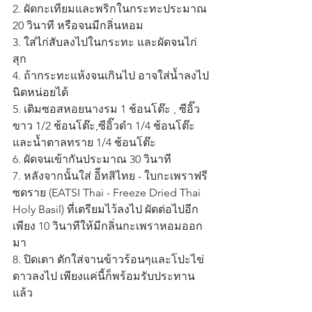
2. ผัดกะเทียมและพริกในกระทะประมาณ 
20 วินาที หรือจนมีกลิ่นหอม
3. ใส่ไก่สับลงไปในกระทะ และผัดจนไก่
สุก
4. ถ้ากระทะแห้งจนเกินไป อาจใส่น้ำลงไป
นิดหน่อยได้
5. เติมซอสหอยนางรม 1 ช้อนโต๊ะ , ซีอิ๊ว
ขาว 1/2 ช้อนโต๊ะ,ซีอิ๊วดำ 1/4 ช้อนโต๊ะ 
และน้ำตาลทราย 1/4 ช้อนโต๊ะ
6. ผัดจนเข้ากันประมาณ 30 วินาที
7. หลังจากนั้นใส่ อิีทสิไทย - ใบกะเพราฟรี
ซดราย (EATSI Thai - Freeze Dried Thai 
Holy Basil) ที่เตรียมไว้ลงไป ผัดต่อไปอีก
เพียง 10 วินาทีให้มีกลิ่นกะเพราหอมออก
มา
8. ปิดเตา ตักใส่จานข้าวร้อนๆและโปะไข่
ดาวลงไป เพียงแค่นี้ก็พร้อมรับประทาน
แล้ว