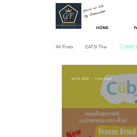
Enrich our Life
by Innovation
HOME
F
All Posts
EATSI Thai
CUBBE 
Jan 8, 2020
1 min read